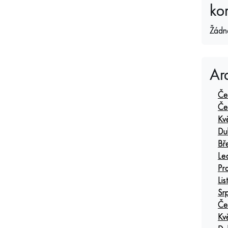
ko
Žádn
Ar
Če
Če
Kv
Du
Bř
Le
Pr
Li
Sr
Če
Kv