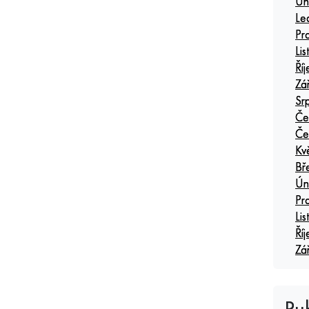
Ún
Le
Pr
Li
Ří
Zá
Sr
Če
Če
Kv
Bř
Ún
Pr
Li
Ří
Zá