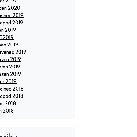
or 2020
den 2020
osinec 2019
stopad 2019
jen 2019
ří 2019
pen 2019
rvenec 2019
rven 2019
ěten 2019
ezen 2019
or 2019
osinec 2018
stopad 2018
jen 2018
ří 2018