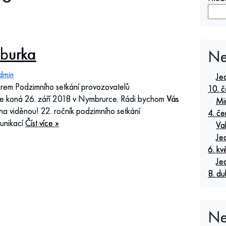
burka
Ne
dmin
Je
erem Podzimního setkání provozovatelů
10. 
 se koná 26. září 2018 v Nymbrurce. Rádi bychom Vás
Mi
 na viděnou! 22. ročník podzimního setkání
4. č
unikací
Číst více »
Va
Je
6. k
Je
8. d
Ne