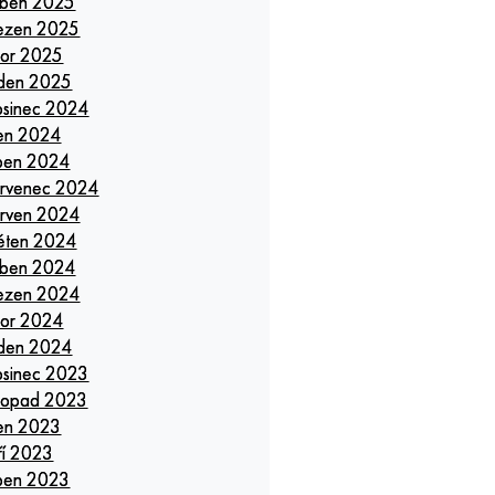
ben 2025
ezen 2025
or 2025
den 2025
osinec 2024
jen 2024
pen 2024
rvenec 2024
rven 2024
ěten 2024
ben 2024
ezen 2024
or 2024
den 2024
osinec 2023
stopad 2023
jen 2023
ří 2023
pen 2023