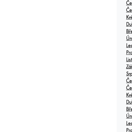
Če
Če
Kv
Du
Bř
Ún
Le
Pr
Li
Zá
Sr
Če
Če
Kv
Du
Bř
Ún
Le
Pr