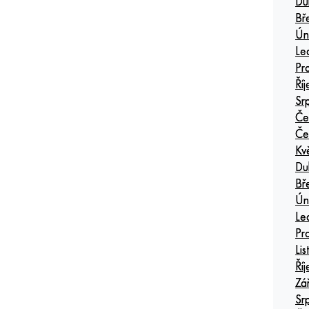
Du
Bř
Ún
Le
Pr
Ří
Sr
Če
Če
Kv
Du
Bř
Ún
Le
Pr
Li
Ří
Zá
Sr