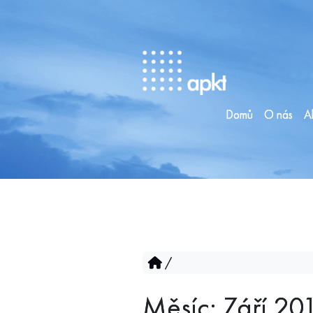
Domů
O nás
Ak
/
Měsíc:
Září 20