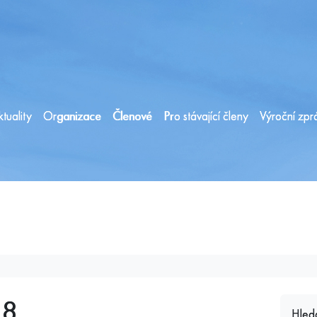
tuality
Organizace
Členové
Pro stávající členy
Výroční zpr
18
Hled