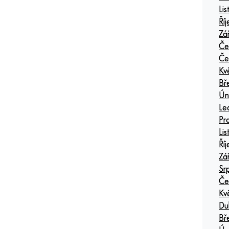
Li
Ří
Zá
Če
Če
Kv
Bř
Ún
Le
Pr
Li
Ří
Zá
Sr
Če
Kv
Du
Bř