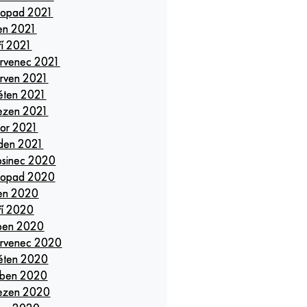
stopad 2021
jen 2021
ří 2021
rvenec 2021
rven 2021
ěten 2021
ezen 2021
or 2021
den 2021
osinec 2020
stopad 2020
jen 2020
ří 2020
pen 2020
rvenec 2020
ěten 2020
ben 2020
ezen 2020